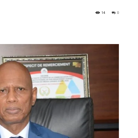
é
14
0
à
la
source