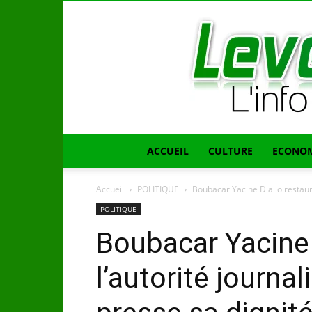
ACCUEIL
CULTURE
ECONOM
Accueil
POLITIQUE
Boubacar Yacine Diallo restaure 
POLITIQUE
Boubacar Yacine 
l’autorité journal