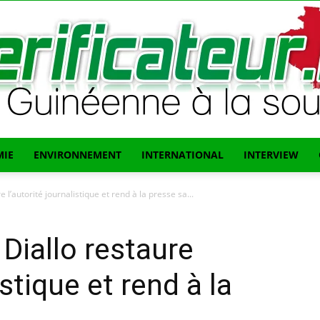
IE
ENVIRONNEMENT
INTERNATIONAL
INTERVIEW
L'info
l’autorité journalistique et rend à la presse sa...
Diallo restaure
istique et rend à la
Guinéenne