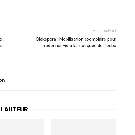
Article suivant
o :
Diakspora : Mobilisation exemplaire pour
es
redonner vie à la mosquée de Touba
ion
 L'AUTEUR