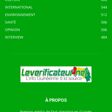
INTERNATIONAL
544
ENVIRONNEMENT
512
SANTÉ
506
OPINION
506
INTERVIEW
484
À PROPOS
Premier média de fact-checking en Guinée,