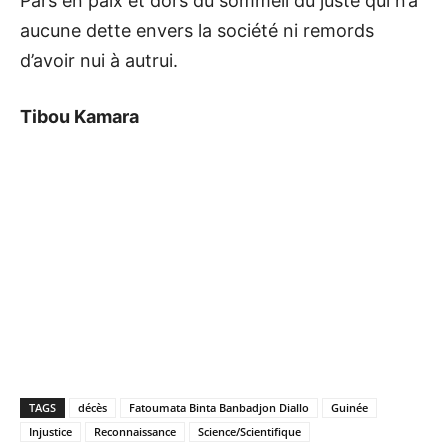
Pars en paix et dors du sommeil du juste qui n’a
aucune dette envers la société ni remords
d’avoir nui à autrui.
Tibou Kamara
TAGS
décès
Fatoumata Binta Banbadjon Diallo
Guinée
Injustice
Reconnaissance
Science/Scientifique