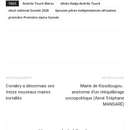
TAGS
Andrée Touré Maroc
décès Hadja Andrée Touré
deuil national Guinée 2026
épouses pères indépendances africaines
première Première dame Guinée
Article précédent
Article suivant
Conakry a désormais ses
Mairie de Kissidougou :
treize nouveaux maires
anatomie d’un rééquilibrage
installés
sociopolitique (Aimé Stéphane
MANSARÉ)