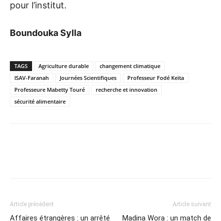
pour l’institut.
Boundouka Sylla
TAGS
Agriculture durable
changement climatique
ISAV-Faranah
Journées Scientifiques
Professeur Fodé Keïta
Professeure Mabetty Touré
recherche et innovation
sécurité alimentaire
Article précédent
Article suivant
Affaires étrangères : un arrêté
Madina Wora : un match de