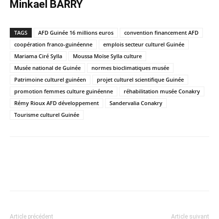
Minkael BARRY
TAGS
AFD Guinée 16 millions euros
convention financement AFD
coopération franco-guinéenne
emplois secteur culturel Guinée
Mariama Ciré Sylla
Moussa Moïse Sylla culture
Musée national de Guinée
normes bioclimatiques musée
Patrimoine culturel guinéen
projet culturel scientifique Guinée
promotion femmes culture guinéenne
réhabilitation musée Conakry
Rémy Rioux AFD développement
Sandervalia Conakry
Tourisme culturel Guinée
Article précédent
Article suivant