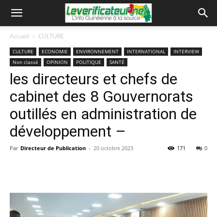
Accueil
CULTURE
CULTURE
ECONOMIE
ENVIRONNEMENT
INTERNATIONAL
INTERVIEW
Non classé
OPINION
POLITIQUE
SANTÉ
les directeurs et chefs de
cabinet des 8 Gouvernorats
outillés en administration de
développement –
Par
Directeur de Publication
-
20 octobre 2023
171
0