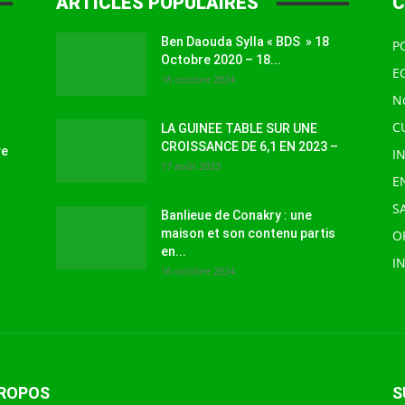
ARTICLES POPULAIRES
C
Ben Daouda Sylla « BDS » 18
P
Octobre 2020 – 18...
E
18 octobre 2024
N
C
LA GUINEE TABLE SUR UNE
CROISSANCE DE 6,1 EN 2023 –
ve
I
17 août 2023
E
S
Banlieue de Conakry : une
maison et son contenu partis
O
en...
I
16 octobre 2024
PROPOS
S