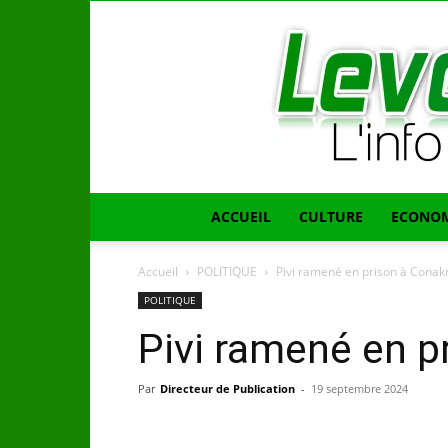
ACCUEIL
CULTURE
ECONOM
Accueil
POLITIQUE
Pivi ramené en prison à Conak
POLITIQUE
Pivi ramené en p
Par
Directeur de Publication
-
19 septembre 2024