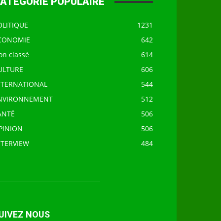
ATÉGORIE POPULAIRE
OLITIQUE
1231
CONOMIE
642
on classé
614
ULTURE
606
NTERNATIONAL
544
NVIRONNEMENT
512
ANTÉ
506
PINION
506
NTERVIEW
484
UIVEZ NOUS