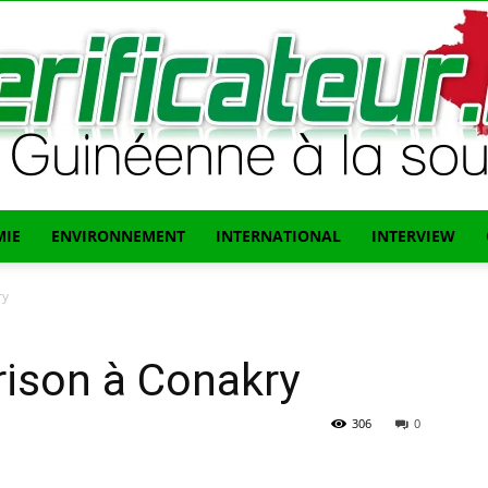
IE
ENVIRONNEMENT
INTERNATIONAL
INTERVIEW
L'info
ry
rison à Conakry
Guinéenne
306
0