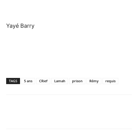
Yayé Barry
TAGS
5 ans
CRief
Lamah
prison
Rémy
requis