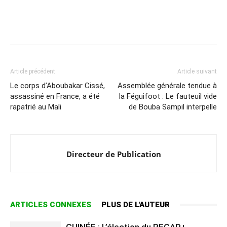
Article précédent
Article suivant
Le corps d’Aboubakar Cissé,
Assemblée générale tendue à
assassiné en France, a été
la Féguifoot : Le fauteuil vide
rapatrié au Mali
de Bouba Sampil interpelle
Directeur de Publication
ARTICLES CONNEXES
PLUS DE L'AUTEUR
GUINÉE : L’élection du REGAP+