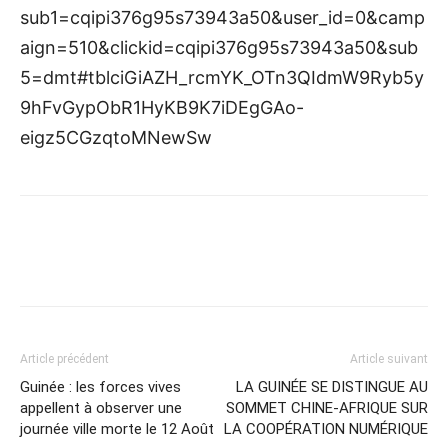
sub1=cqipi376g95s73943a50&user_id=0&camp
aign=510&clickid=cqipi376g95s73943a50&sub
5=dmt#tblciGiAZH_rcmYK_OTn3QIdmW9Ryb5y
9hFvGypObR1HyKB9K7iDEgGAo-
eigz5CGzqtoMNewSw
Article précédent
Article suivant
Guinée : les forces vives
LA GUINÉE SE DISTINGUE AU
appellent à observer une
SOMMET CHINE-AFRIQUE SUR
journée ville morte le 12 Août
LA COOPÉRATION NUMÉRIQUE