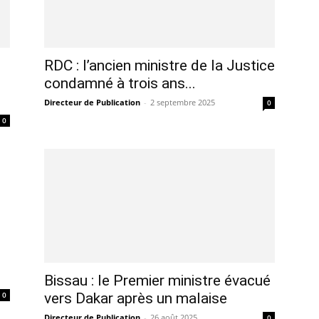
RDC : l’ancien ministre de la Justice
condamné à trois ans...
Directeur de Publication
-
2 septembre 2025
0
0
Bissau : le Premier ministre évacué
0
vers Dakar après un malaise
Directeur de Publication
-
26 août 2025
0