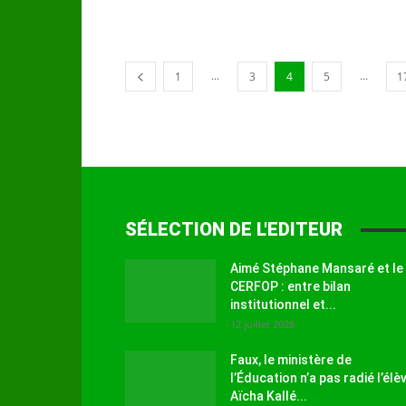
...
...
1
3
4
5
1
SÉLECTION DE L'EDITEUR
Aimé Stéphane Mansaré et le
CERFOP : entre bilan
institutionnel et...
12 juillet 2026
Faux, le ministère de
l’Éducation n’a pas radié l’élè
Aïcha Kallé...