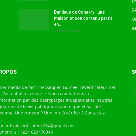
E
S
Banlieue de Conakry : une
maison et son contenu partis
O
en...
I
16 octobre 2024
PROPOS
S
ier média de fact-checking en Guinée, LeVérificateur.net
te l'actualité à la source. Nous combattons la
nformation par des décryptages indépendants, neutres
igoureux de la vie politique, économique et sociale
éenne. Une rumeur ? Une info à vérifier ? Contactez-
.
ail:infosleverificateur224@gmail.com
phone 📱: +224 623476948