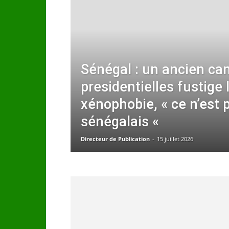
Sénégal : un ancien ca
presidentielles fustige 
xénophobie, « ce n’est 
sénégalais «
Directeur de Publication
-
15 juillet 2026