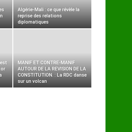
es
Algérie-Mali : ce que révèle la
en
reprise des relations
diplomatiques
uest
MANIF ET CONTRE-MANIF
tor
AUTOUR DE LA REVISION DE LA
a
CONSTITUTION. : La RDC danse
sur un volcan