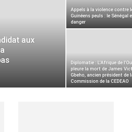
Appels à la violence contre l
Guinéens peuls : le Sénégal 
à
danger
ndidat aux
la
pas
la
Diplomatie : L’Afrique de l’O
pleure la mort de James Vic
Gbeho, ancien président de l
Commission de la CEDEAO
source