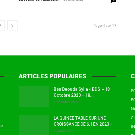
7
Page 4 sur 17
ARTICLES POPULAIRES
C
Ben Daouda Sylla « BDS » 18
P
Octobre 2020 – 18...
E
18 octobre 2024
N
C
LA GUINEE TABLE SUR UNE
CROISSANCE DE 6,1 EN 2023 –
ve
I
17 août 2023