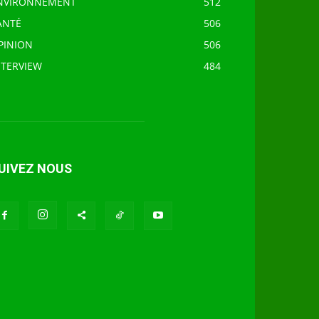
NVIRONNEMENT
512
ANTÉ
506
PINION
506
NTERVIEW
484
UIVEZ NOUS