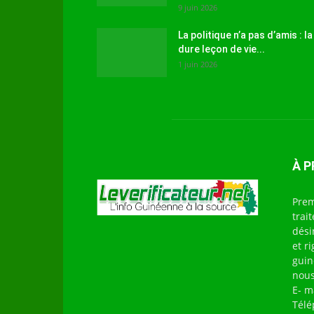
9 juin 2026
La politique n’a pas d’amis : la
dure leçon de vie...
1 juin 2026
À 
Prem
trai
dési
et r
guin
nous
E- m
Télé