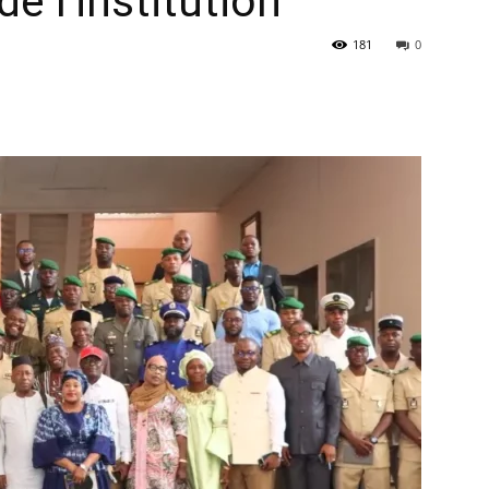
e l’institution
181
0
à
la
source