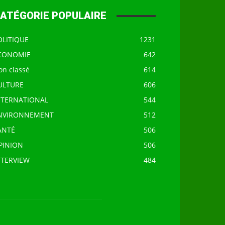
ATÉGORIE POPULAIRE
OLITIQUE
1231
CONOMIE
642
on classé
614
ULTURE
606
NTERNATIONAL
544
NVIRONNEMENT
512
ANTÉ
506
PINION
506
NTERVIEW
484