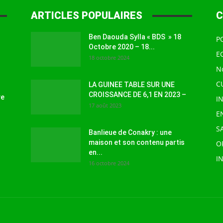
ARTICLES POPULAIRES
C
Ben Daouda Sylla « BDS » 18
P
Octobre 2020 – 18...
E
18 octobre 2024
N
C
LA GUINEE TABLE SUR UNE
CROISSANCE DE 6,1 EN 2023 –
ve
I
17 août 2023
E
S
Banlieue de Conakry : une
maison et son contenu partis
O
en...
I
16 octobre 2024