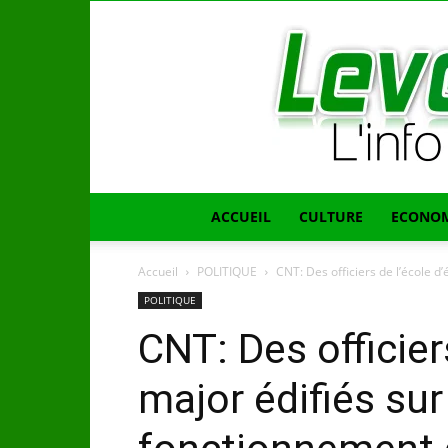
ACCUEIL
CULTURE
ECONOM
Accueil
POLITIQUE
CNT: Des officiers de l’école d’é
POLITIQUE
CNT: Des officiers
major édifiés sur