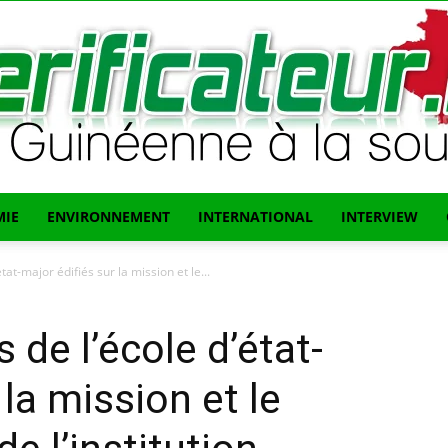
IE
ENVIRONNEMENT
INTERNATIONAL
INTERVIEW
L'info
tat-major édifiés sur la mission et le...
 de l’école d’état-
 la mission et le
Guinéenne