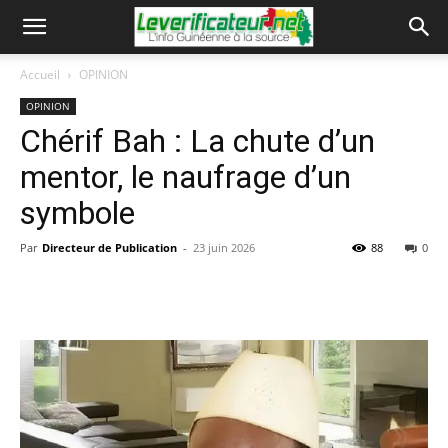
Accueil
OPINION
OPINION
Chérif Bah : La chute d’un
mentor, le naufrage d’un
symbole
Par
Directeur de Publication
-
23 juin 2026
88
0