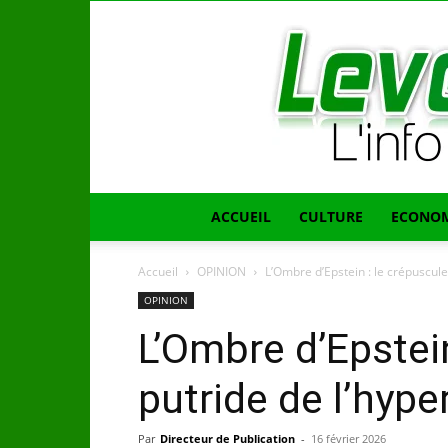
ACCUEIL
CULTURE
ECONOM
Accueil
OPINION
L’Ombre d’Epstein : le crépuscule
OPINION
L’Ombre d’Epstein
putride de l’hype
Par
Directeur de Publication
-
16 février 2026