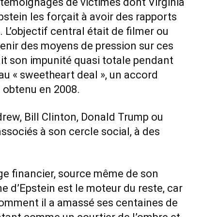
rs témoignages de victimes dont Virginia
Epstein les forçait à avoir des rapports
 L’objectif central était de filmer ou
enir des moyens de pression sur ces
ait son impunité quasi totale pendant
u « sweetheart deal », un accord
 obtenu en 2008.
ew, Bill Clinton, Donald Trump ou
associés à son cercle social, à des
age financier, source même de son
e d’Epstein est le moteur du reste, car
omment il a amassé ses centaines de