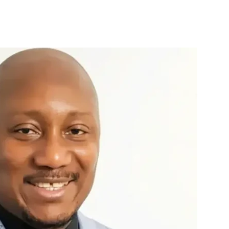
à
la
source