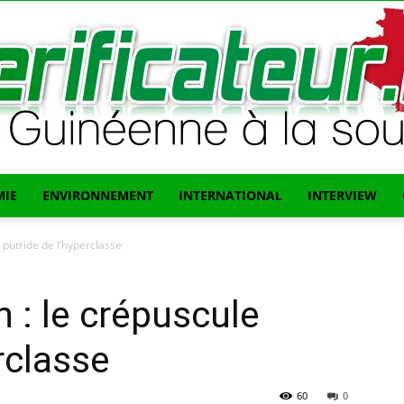
IE
ENVIRONNEMENT
INTERNATIONAL
INTERVIEW
L'info
 putride de l’hyperclasse
 : le crépuscule
rclasse
Guinéenne
60
0