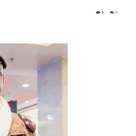
9
0
à
la
source