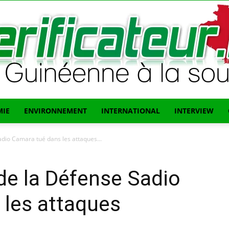
IE
ENVIRONNEMENT
INTERNATIONAL
INTERVIEW
L'info
adio Camara tué dans les attaques...
 de la Défense Sadio
 les attaques
Guinéenne