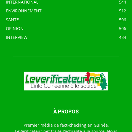
INTERNATIONAL
544
ENVIRONNEMENT
512
SANTÉ
506
OPINION
506
INTERVIEW
484
À PROPOS
Premier média de fact-checking en Guinée,
LeVérificateur.net traite l'actualité à la source. Nous