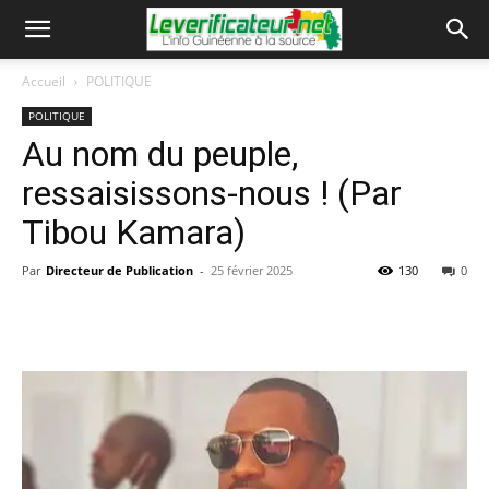
Accueil
POLITIQUE
POLITIQUE
Au nom du peuple,
ressaisissons-nous ! (Par
Tibou Kamara)
Par
Directeur de Publication
-
25 février 2025
130
0